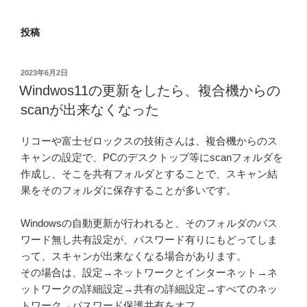
投稿
投
2023年6月2日
稿
Windwos11の更新をしたら、複合機からの
日:
scanが出来なくなった
リコーや富士ゼロックスの技術さんは、複合機からのス
キャンの設定で、PCのデスクトップ等にscanフォルダを
作成し、そこを共有フォルダとすることで、スキャン結
果をそのフォルダに保存することが多いです。
Windowsの自動更新が行われると、そのフォルダのパス
ワード無し共有設定が、パスワード有りにもどってしま
って、スキャンが出来なくなる場合があります。
その場合は、設定→ネットワークとインターネット→ネ
ットワークの詳細設定→共有の詳細設定→すべてのネッ
トワーク→パスワード保護共有をオフ